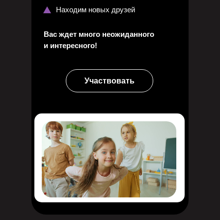
Находим новых друзей
Вас ждет много неожиданного
и интересного!
Участвовать
МУЛЬТСЕРИАЛ
«ПИНЕТОЧНАЯ СТРАНА»
Персонажи и сценарий
мультфильма созданы при
содействии детских
психологов, и адаптированы
под отечественный культурный
код.
Синопсис
Далеко-далеко в океане есть
удивительный остров - Пинеточная