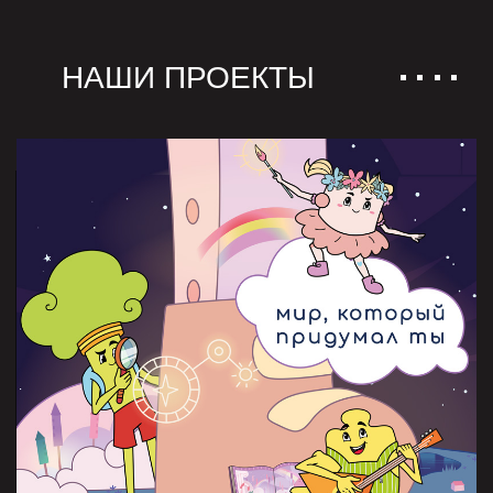
Страна. Там живут необычные существа,
они добрые и веселые, а есть и
Кошмарики - они пугают детей. Главные
герои: Брокколи и Зефирка мечтают
получить волшебные пинетки,
наделенные суперсилой для борьбы с
Кошмариками! Для этого они
отправляются со своим другом Пазликом
на поиски Осьминожки - таинственной
обладательницы четырех разных
пинеток! Мир Пинеточного Острова тесно
связан с детьми - зрителями
мультсериала, которым персонажи
стремятся помочь.
Смотреть на YouTube
«Пинеточная страна»
на выставке
Licensing World Russia