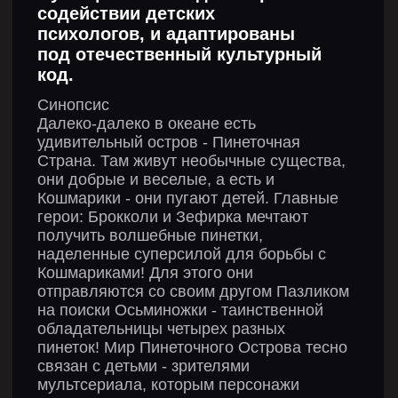
МУЛЬТСЕРИАЛ
«ТИТИЛИ И ТИПАТИ»
Основано на реальных
событиях.
Живут на свете два брата
и зовут их Титили и Типати. Они
разные, но при этом очень
похожи. У Титили есть
волшебная шляпа, с помощью
которой они летают. А у Типати
очень полезная труба, она
помогает братьям
ориентироваться по звёздам.