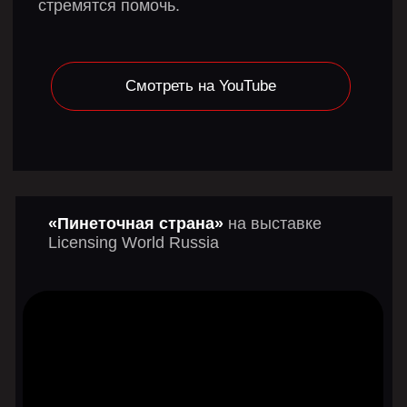
Как вы догадались, Титили это красная
обезьянка, а Типати желтый поросёнок.
Ребята задаются банальным вопросом
«откуда они, кто их создатель?» и ищут
«маму»… На протяжении серий они
путешествуют, попадают в непростые
ситуации и находят компромиссы идя
к своей цели. Делают выводы о главном
и просто размышляют.
Это мультик, который возможно посмотреть
и взрослому.
Премьера июнь 2024
НАША КОМАНДА